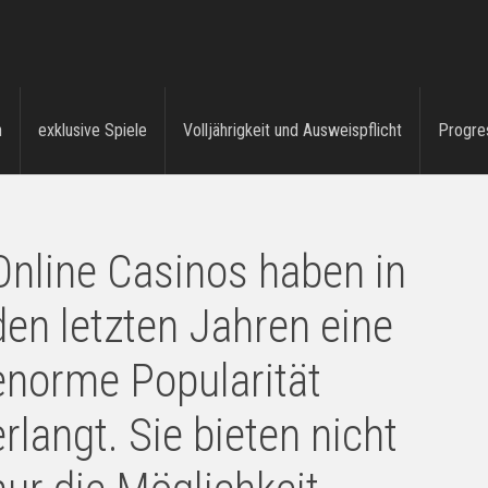
n
exklusive Spiele
Volljährigkeit und Ausweispflicht
Progre
Online Casinos haben in
den letzten Jahren eine
enorme Popularität
erlangt. Sie bieten nicht