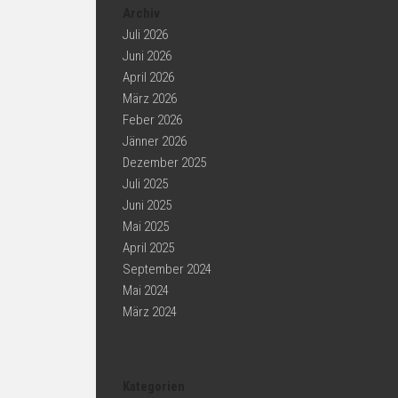
Archiv
Juli 2026
Juni 2026
April 2026
März 2026
Feber 2026
Jänner 2026
Dezember 2025
Juli 2025
Juni 2025
Mai 2025
April 2025
September 2024
Mai 2024
März 2024
Kategorien