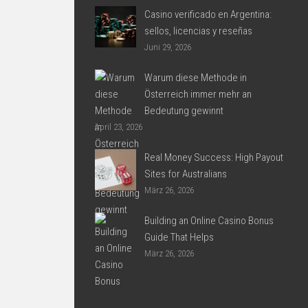
Casino verificado en Argentina:
sellos, licencias y reseñas
Juni 29, 2026
Warum diese Methode in
Österreich immer mehr an
Bedeutung gewinnt
April 23, 2026
Real Money Success: High Payout
Sites for Australians
März 26, 2026
Building an Online Casino Bonus
Guide That Helps
März 26, 2026