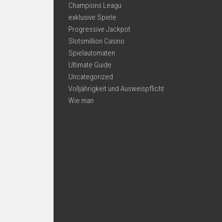
Champions Leagu
exklusive Spiele
Progressive Jackpot
Slotsmillion Casino
Spielautomaten
Ultimate Guide
Uncategorized
Volljährigkeit und Ausweispflicht
Wie man