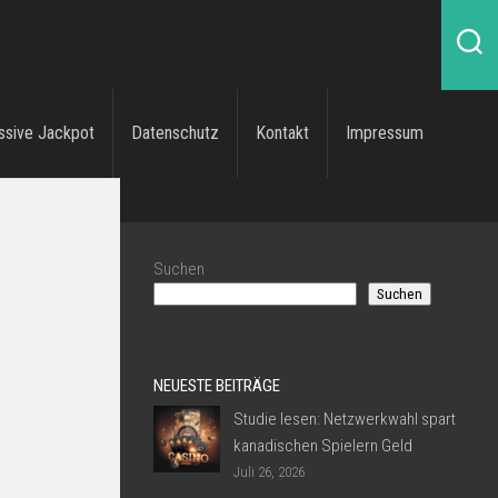
ssive Jackpot
Datenschutz
Kontakt
Impressum
Suchen
Suchen
NEUESTE BEITRÄGE
Studie lesen: Netzwerkwahl spart
kanadischen Spielern Geld
Juli 26, 2026