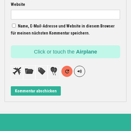
Website
Name, E-Mail-Adresse und Website in diesem Browser
für meinen nächsten Kommentar speichern.
Click or touch the
Airplane