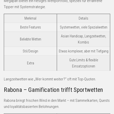
Megapari bietet ein riesiges Wettportfolio, speziell für erfahrene
Tipper mit Systemstrategie.
Merkmal
Details
Beste Features
Systemwetten, viele Spezialwetten
Asian Handicap, Langzeitwetten,
Beliebte Wetten
Kombis
Stil/Design
Etwas komplexer, aber mit Tiefgang
Gute Limits & flexible
Extra
Einsatzoptionen
Langzeitwetten wie „Wer kommt weiter?“ oft mit Top-Quoten.
Rabona – Gamification trifft Sportwetten
Rabona bringt frischen Wind in den Markt – mit Sammelkarten, Quests
und loyalitätsbasierten Belohnungen.