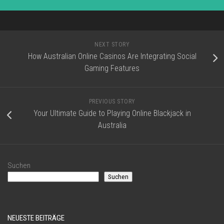
NEXT STORY
How Australian Online Casinos Are Integrating Social
Gaming Features
PREVIOUS STORY
Your Ultimate Guide to Playing Online Blackjack in
Australia
Suchen
Suchen
NEUESTE BEITRÄGE